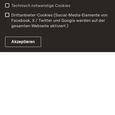
Benutzungshinweise
Erklärung zur
Technisch notwendige Cookies
Barrierefreiheit
Drittanbieter-Cookies (Social-Media-Elemente von
Impressum
Cookies
Facebook, X / Twitter und Google werden auf der
gesamten Webseite aktiviert.)
Akzeptieren
Link zum Landesportal