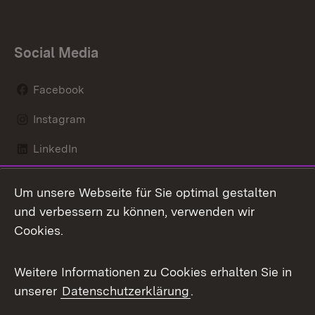
Social Media
Facebook
Instagram
LinkedIn
Mastodon
Um unsere Webseite für Sie optimal gestalten
X / Twitter
und verbessern zu können, verwenden wir
Cookies.
Youtube
Weitere Informationen zu Cookies erhalten Sie in
Zum 
unserer
Datenschutzerklärung
.
Kontakt
Datenschutz