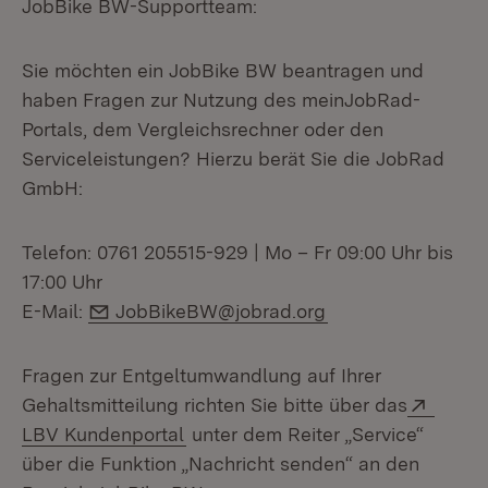
JobBike BW-Supportteam:
Sie möchten ein JobBike BW beantragen und
haben Fragen zur Nutzung des meinJobRad-
Portals, dem Vergleichsrechner oder den
Serviceleistungen? Hierzu berät Sie die JobRad
GmbH:
Telefon: 0761 205515-929 | Mo – Fr 09:00 Uhr bis
17:00 Uhr
E-Mail:
E-Mail:
JobBikeBW@jobrad.org
Fragen zur Entgeltumwandlung auf Ihrer
Extern
Gehaltsmitteilung richten Sie bitte über das
(Öffnet in neuem Fenster)
LBV Kundenportal
unter dem Reiter „Service“
über die Funktion „Nachricht senden“ an den