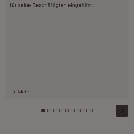
für seine Beschäftigten eingeführt.
Mehr
Zu Kachel: 0
Zu Kachel: 1
Zu Kachel: 2
Zu Kachel: 3
Zu Kachel: 4
Zu Kachel: 5
Zu Kachel: 6
Zu Kachel: 7
Zu Kachel: 8