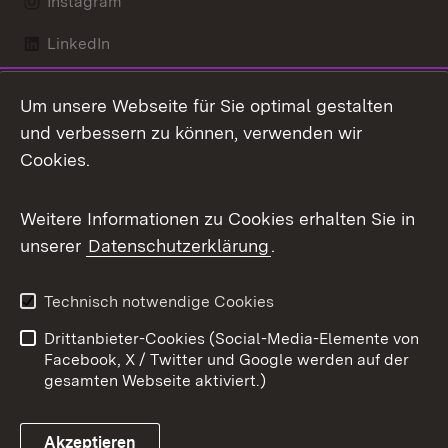
Instagram
LinkedIn
Mastodon
Um unsere Webseite für Sie optimal gestalten
X / Twitter
und verbessern zu können, verwenden wir
Cookies.
Youtube
Weitere Informationen zu Cookies erhalten Sie in
Zum 
unserer
Datenschutzerklärung
.
Kontakt
Datenschutz
Benutzungshinweise
Erklärung zur
Technisch notwendige Cookies
Barrierefreiheit
Drittanbieter-Cookies (Social-Media-Elemente von
Impressum
Cookies
Facebook, X / Twitter und Google werden auf der
gesamten Webseite aktiviert.)
Akzeptieren