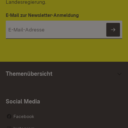
Landesregierung.
E-Mail zur Newsletter-Anmeldung
News
Themenübersicht
Social Media
Facebook