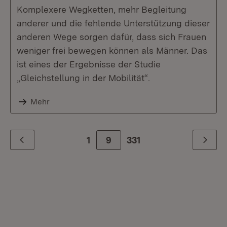
Komplexere Wegketten, mehr Begleitung
anderer und die fehlende Unterstützung dieser
anderen Wege sorgen dafür, dass sich Frauen
weniger frei bewegen können als Männer. Das
ist eines der Ergebnisse der Studie
„Gleichstellung in der Mobilität“.
Mehr
1
9
Zur letzte Seite
331
Zurück
Weiter