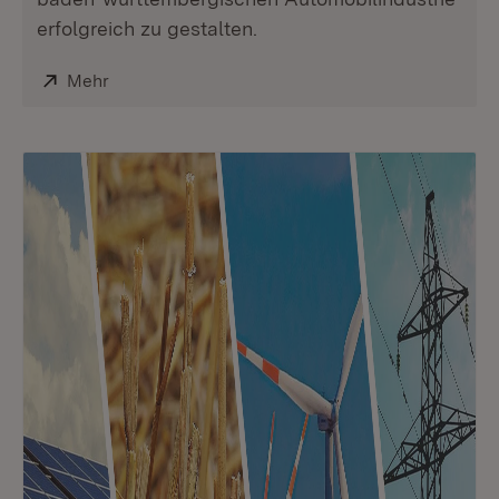
erfolgreich zu gestalten.
Extern:
Mehr
(Öffnet in neuem Fenster)