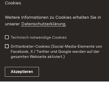
Cookies.
Youtube
Weitere Informationen zu Cookies erhalten Sie in
Zum 
unserer
Datenschutzerklärung
.
Kontakt
Datenschutz
Benutzungshinweise
Erklärung zur
Technisch notwendige Cookies
Barrierefreiheit
Drittanbieter-Cookies (Social-Media-Elemente von
Impressum
Cookies
Facebook, X / Twitter und Google werden auf der
gesamten Webseite aktiviert.)
Akzeptieren
Link zum Landesportal