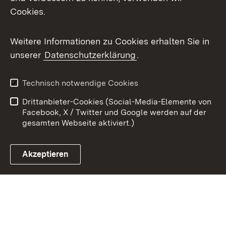
Cookies.
Youtube
Weitere Informationen zu Cookies erhalten Sie in
Zum 
unserer
Datenschutzerklärung
.
Kontakt
Datenschutz
Benutzungshinweise
Erklärung zur
Technisch notwendige Cookies
Barrierefreiheit
Drittanbieter-Cookies (Social-Media-Elemente von
Impressum
Cookies
Facebook, X / Twitter und Google werden auf der
gesamten Webseite aktiviert.)
Akzeptieren
Link zum Landesportal