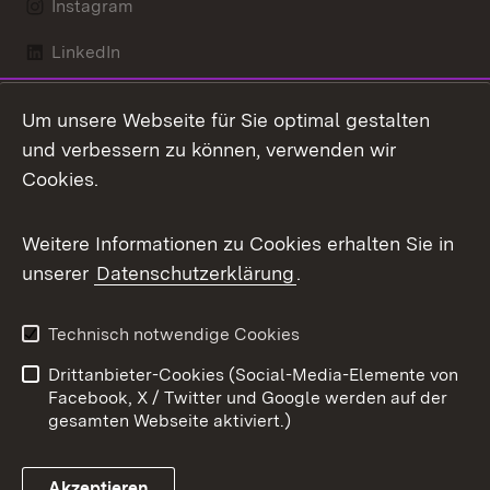
Instagram
LinkedIn
Mastodon
Um unsere Webseite für Sie optimal gestalten
X / Twitter
und verbessern zu können, verwenden wir
Cookies.
Youtube
Weitere Informationen zu Cookies erhalten Sie in
Zum 
unserer
Datenschutzerklärung
.
Kontakt
Datenschutz
Benutzungshinweise
Erklärung zur
Technisch notwendige Cookies
Barrierefreiheit
Drittanbieter-Cookies (Social-Media-Elemente von
Impressum
Cookies
Facebook, X / Twitter und Google werden auf der
gesamten Webseite aktiviert.)
Akzeptieren