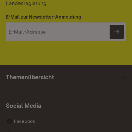
Landesregierung.
E-Mail zur Newsletter-Anmeldung
News
Themenübersicht
Social Media
Facebook