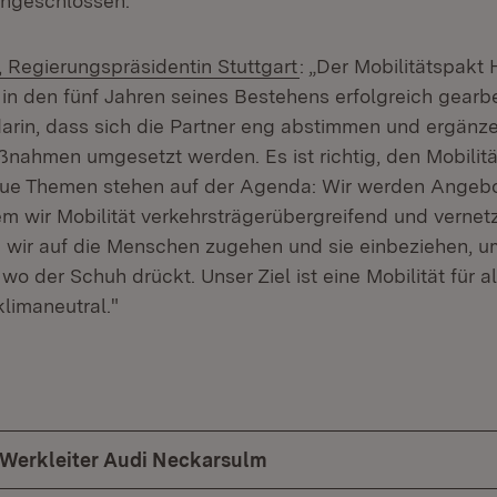
angeschlossen.
(Öffnet in neuem Fens
 Regierungspräsidentin Stuttgart
: „Der Mobilitätspakt 
in den fünf Jahren seines Bestehens erfolgreich gearbe
darin, dass sich die Partner eng abstimmen und ergänz
aßnahmen umgesetzt werden. Es ist richtig, den Mobilit
eue Themen stehen auf der Agenda: Wir werden Angebo
m wir Mobilität verkehrsträgerübergreifend und vernetz
n wir auf die Menschen zugehen und sie einbeziehen, u
o der Schuh drückt. Unser Ziel ist eine Mobilität für all
limaneutral."
 Werkleiter Audi Neckarsulm