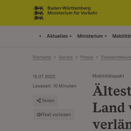
Zum Inhalt springen
Link zur Startseite
Aktuelles
Ministerium
Mobilitä
Startseite
Service
Presse
Pressemitteilu
Mobilitätspakt
15.07.2022
Ältes
Lesezeit: 10 Minuten
Teilen
Land 
Text vorlesen
verlä