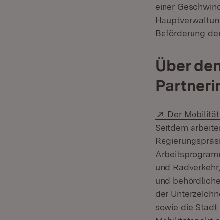
einer Geschwind
Hauptverwaltung
Beförderung der
Über den
Partneri
Extern:
Der Mobilitä
Seitdem arbeiten
Regierungspräsi
Arbeitsprogramms
und Radverkehr,
und behördliche
der Unterzeichn
sowie die Stadt