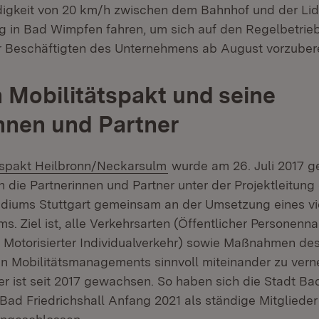
igkeit von 20 km/h zwischen dem Bahnhof und der Lid
 in Bad Wimpfen fahren, um sich auf den Regelbetrieb
 Beschäftigten des Unternehmens ab August vorzubere
 Mobilitätspakt und seine
nnen und Partner
(Öffnet in neuem Fenster)
tspakt Heilbronn/Neckarsulm
wurde am 26. Juli 2017 g
 die Partnerinnen und Partner unter der Projektleitung
diums Stuttgart gemeinsam an der Umsetzung eines vie
. Ziel ist, alle Verkehrsarten (Öffentlicher Personenn
 Motorisierter Individualverkehr) sowie Maßnahmen des
n Mobilitätsmanagements sinnvoll miteinander zu verne
er ist seit 2017 gewachsen. So haben sich die Stadt B
 Bad Friedrichshall Anfang 2021 als ständige Mitgliede