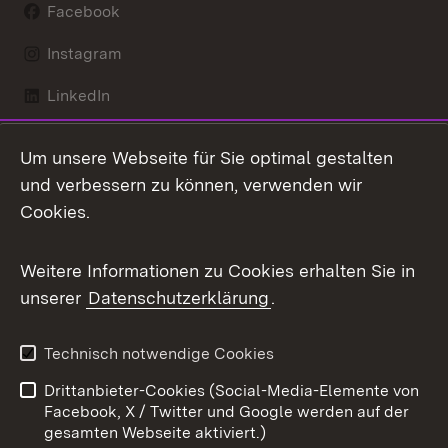
Facebook
Instagram
LinkedIn
Mastodon
Um unsere Webseite für Sie optimal gestalten
X / Twitter
und verbessern zu können, verwenden wir
Cookies.
Youtube
Weitere Informationen zu Cookies erhalten Sie in
Zum 
unserer
Datenschutzerklärung
.
Kontakt
Datenschutz
Benutzungshinweise
Erklärung zur
Technisch notwendige Cookies
Barrierefreiheit
Drittanbieter-Cookies (Social-Media-Elemente von
Impressum
Cookies
Facebook, X / Twitter und Google werden auf der
gesamten Webseite aktiviert.)