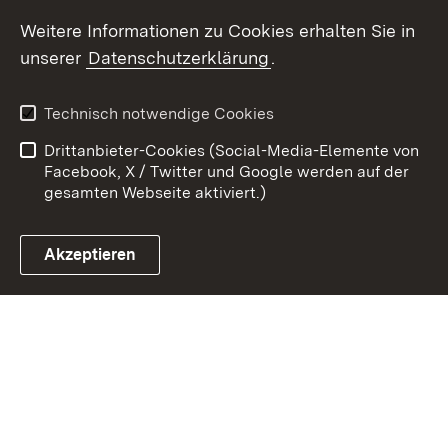
Weitere Informationen zu Cookies erhalten Sie in
Zum 
unserer
Datenschutzerklärung
.
Kontakt
Datenschutz
Benutzungshinweise
Erklärung zur
Technisch notwendige Cookies
Barrierefreiheit
Drittanbieter-Cookies (Social-Media-Elemente von
Impressum
Cookies
Facebook, X / Twitter und Google werden auf der
gesamten Webseite aktiviert.)
Akzeptieren
Link zum Landesportal