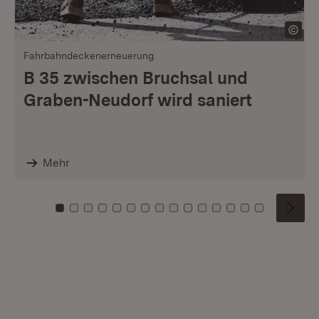
Fahrbahndeckenerneuerung
B 35 zwischen Bruchsal und
Graben-Neudorf wird saniert
Mehr
Zu Kachel: 0
Zu Kachel: 1
Zu Kachel: 2
Zu Kachel: 3
Zu Kachel: 4
Zu Kachel: 5
Zu Kachel: 6
Zu Kachel: 7
Zu Kachel: 8
Zu Kachel: 9
Zu Kachel: 10
Zu Kachel: 11
Zu Kachel: 12
Zu Kachel: 1
Zu Kachel