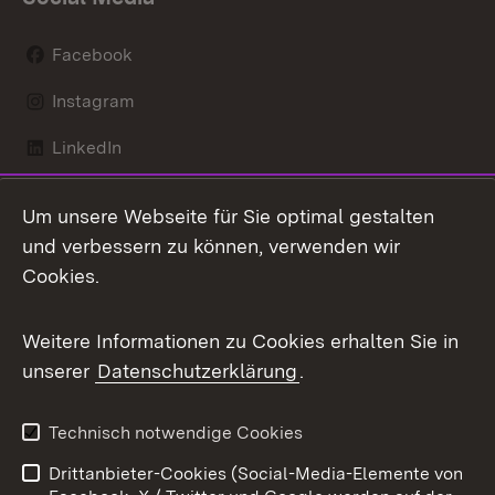
Facebook
Instagram
LinkedIn
Mastodon
Um unsere Webseite für Sie optimal gestalten
X / Twitter
und verbessern zu können, verwenden wir
Cookies.
Youtube
Weitere Informationen zu Cookies erhalten Sie in
Zum 
unserer
Datenschutzerklärung
.
Kontakt
Datenschutz
Benutzungshinweise
Erklärung zur
Technisch notwendige Cookies
Barrierefreiheit
Drittanbieter-Cookies (Social-Media-Elemente von
Impressum
Cookies